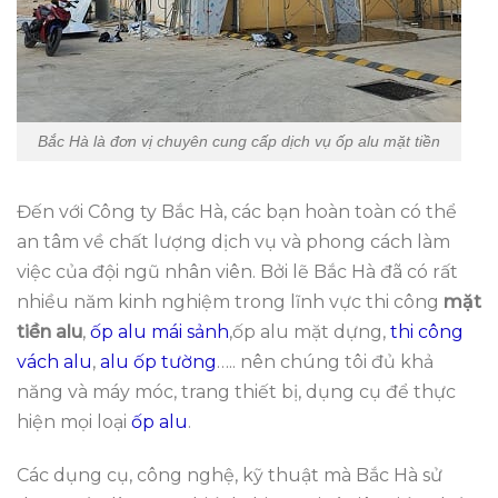
Bắc Hà là đơn vị chuyên cung cấp dịch vụ ốp alu mặt tiền
Đến với Công ty Bắc Hà, các bạn hoàn toàn có thể
an tâm về chất lượng dịch vụ và phong cách làm
việc của đội ngũ nhân viên. Bởi lẽ Bắc Hà đã có rất
nhiều năm kinh nghiệm trong lĩnh vực thi công
mặt
tiền alu
,
ốp alu mái sảnh
,ốp alu mặt dựng,
thi công
vách alu
,
alu ốp tường
….. nên chúng tôi đủ khả
năng và máy móc, trang thiết bị, dụng cụ để thực
hiện mọi loại
ốp alu
.
Các dụng cụ, công nghệ, kỹ thuật mà Bắc Hà sử