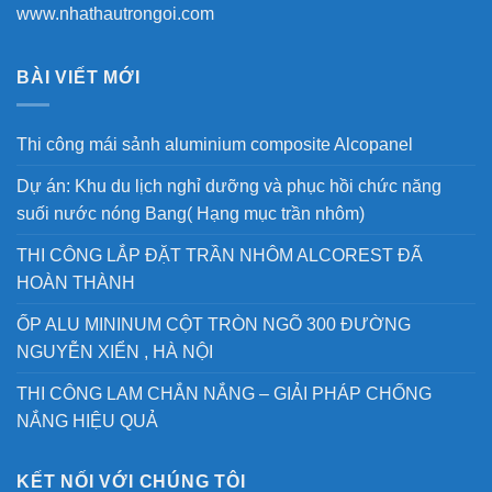
www.nhathautrongoi.com
BÀI VIẾT MỚI
Thi công mái sảnh aluminium composite Alcopanel
Dự án: Khu du lịch nghỉ dưỡng và phục hồi chức năng
suối nước nóng Bang( Hạng mục trần nhôm)
THI CÔNG LẮP ĐẶT TRẦN NHÔM ALCOREST ĐÃ
HOÀN THÀNH
ỐP ALU MININUM CỘT TRÒN NGÕ 300 ĐƯỜNG
NGUYỄN XIỂN , HÀ NỘI
THI CÔNG LAM CHẮN NẮNG – GIẢI PHÁP CHỐNG
NẮNG HIỆU QUẢ
KẾT NỐI VỚI CHÚNG TÔI