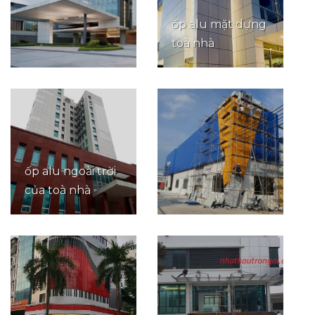
ốp alu mặt dựng
toà nhà
ốp alu ngoài trời
của toà nhà