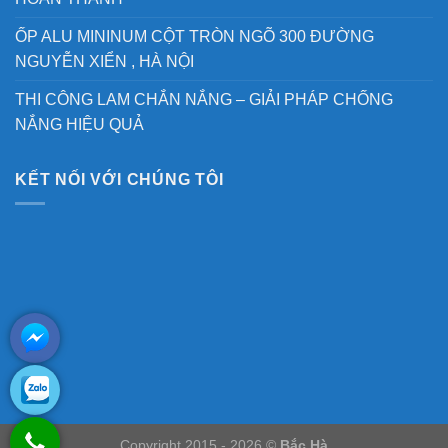
ỐP ALU MININUM CỘT TRÒN NGÕ 300 ĐƯỜNG
NGUYỄN XIỂN , HÀ NỘI
THI CÔNG LAM CHẮN NẮNG – GIẢI PHÁP CHỐNG
NẮNG HIỆU QUẢ
KẾT NỐI VỚI CHÚNG TÔI
Copyright 2015 - 2026 ©
Bắc Hà