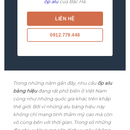
ốp alu
của Bắc Hà.
LIÊN HỆ
0912.779.448
Trong những năm gần đây, nhu cầu
ốp alu
bảng hiệu
đang rất phổ biến ở Việt Nam
cũng như những quốc gia khác trên khắp
thế giới. Bởi vì những alu bảng hiệu này
không chỉ mang tính thẩm mỹ cao mà còn
vô cùng bền với thời gian. Trong số những