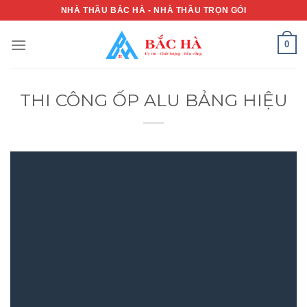
Skip
NHÀ THẦU BẮC HÀ - NHÀ THẦU TRỌN GÓI
to
content
0
THI CÔNG ỐP ALU BẢNG HIỆU