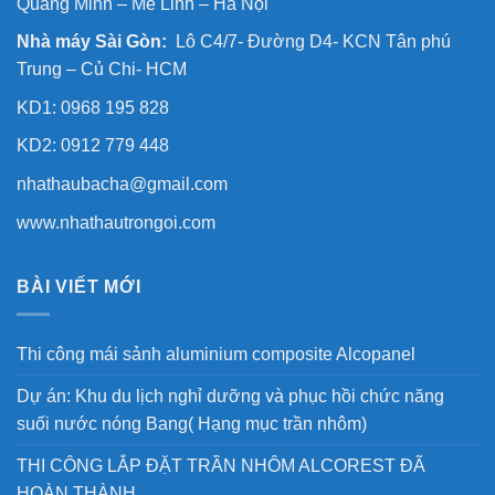
Quang Minh – Mê Linh – Hà Nội
Nhà máy Sài Gòn:
Lô C4/7- Đường D4- KCN Tân phú
Trung – Củ Chi- HCM
KD1: 0968 195 828
KD2: 0912 779 448
nhathaubacha@gmail.com
www.nhathautrongoi.com
BÀI VIẾT MỚI
Thi công mái sảnh aluminium composite Alcopanel
Dự án: Khu du lịch nghỉ dưỡng và phục hồi chức năng
suối nước nóng Bang( Hạng mục trần nhôm)
THI CÔNG LẮP ĐẶT TRẦN NHÔM ALCOREST ĐÃ
HOÀN THÀNH