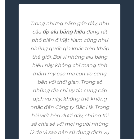
Trong những năm gần đây, nhu
cầu
ốp alu bảng hiệu
đang rất
phổ biến ở Việt Nam cũng như
những quốc gia khác trên khắp
thế giới. Bởi vì những alu bảng
hiệu này không chỉ mang tính
thẩm mỹ cao mà còn vô cùng
bền với thời gian. Trong số
những địa chỉ uy tín cung cấp
dịch vụ này, không thể không
nhắc đến Công ty Bắc Hà. Trong
bài viết bên dưới đây, chúng tôi
sẽ chia sẻ với mọi người những
lý do vì sao nên sử dụng dịch vụ