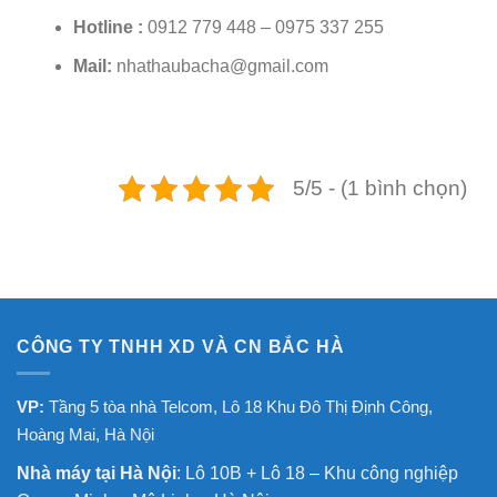
Hotline :
0912 779 448 – 0975 337 255
Mail:
nhathaubacha@gmail.com
5/5 - (1 bình chọn)
CÔNG TY TNHH XD VÀ CN BẮC HÀ
VP:
Tầng 5 tòa nhà Telcom, Lô 18 Khu Đô Thị Định Công,
Hoàng Mai, Hà Nội
Nhà máy tại Hà Nội
: Lô 10B + Lô 18 – Khu công nghiệp