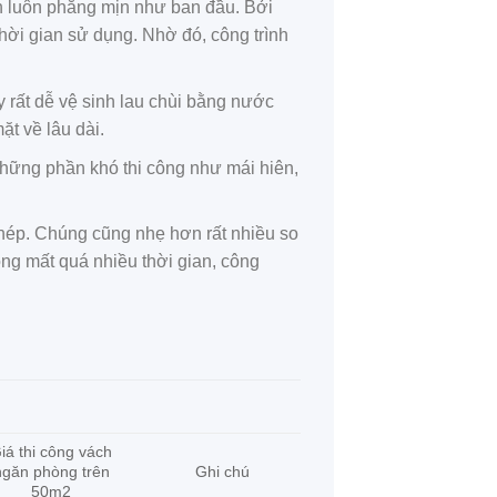
n luôn phẳng mịn như ban đầu. Bởi
thời gian sử dụng. Nhờ đó, công trình
y rất dễ vệ sinh lau chùi bằng nước
t về lâu dài.
, những phần khó thi công như mái hiên,
thép. Chúng cũng nhẹ hơn rất nhiều so
ông mất quá nhiều thời gian, công
iá thi công vách
ngăn phòng trên
Ghi chú
50m2