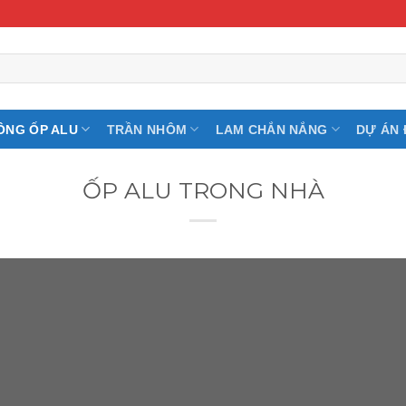
ÔNG ỐP ALU
TRẦN NHÔM
LAM CHẮN NẮNG
DỰ ÁN 
ỐP ALU TRONG NHÀ