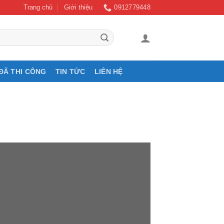
Trang chủ
Giới thiệu
0912779448
ĐÃ THI CÔNG
TIN TỨC
LIÊN HỆ