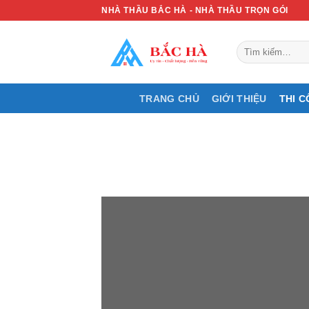
Skip
NHÀ THẦU BẮC HÀ - NHÀ THẦU TRỌN GÓI
to
content
Tìm
kiếm:
TRANG CHỦ
GIỚI THIỆU
THI C