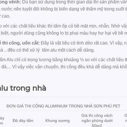
cong vênh:
Dù bạn sử dụng trong thời gian dài thì sản phẩm vẫ
m nước nên tuyệt đối không bị biến dạng về thẩm mỹ trong suốt 
 cao.
 với các chất liệu khác thì tấm ốp có bề mặt mịn, nhẵn. Nhờ vậ
iệt, người dùng cũng không lo bị phai màu hay hư hại về bề mặ
 thi công, uốn cắt:
Đây là vật liệu có tính dẻo rất cao. Vì vậy
à .. đều có thể xử lý tấm alu một cách dễ dàng.
m Alu chỉ có trọng lượng bằng khoảng ⅓ so với các chất liệu 
h, đá… Vì vậy việc vận chuyển, thi công đều khá dễ dàng mà kh
alu trong nhà
ĐƠN GIÁ THI CÔNG ALUMINIUM TRONG NHÀ SƠN PHỦ PET
Giá thi công vách
G
ày
Độ dày tấm
Khung xương
ngăn phòng dưới
ôm
50m2