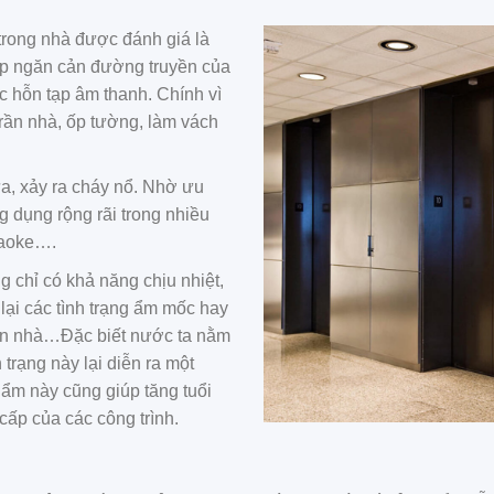
rong nhà được đánh giá là
iúp ngăn cản đường truyền của
c hỗn tạp âm thanh. Chính vì
rần nhà, ốp tường, làm vách
lửa, xảy ra cháy nổ. Nhờ ưu
dụng rộng rãi trong nhiều
raoke….
g chỉ có khả năng chịu nhiệt,
lại các tình trạng ẩm mốc hay
trần nhà…Đặc biết nước ta nằm
 trạng này lại diễn ra một
ẩm này cũng giúp tăng tuổi
cấp của các công trình.