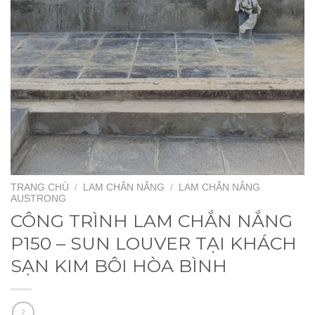
TRANG CHỦ
/
LAM CHẮN NẮNG
/
LAM CHẮN NẮNG
AUSTRONG
CÔNG TRÌNH LAM CHẮN NẮNG
P150 – SUN LOUVER TẠI KHÁCH
SẠN KIM BÔI HÒA BÌNH