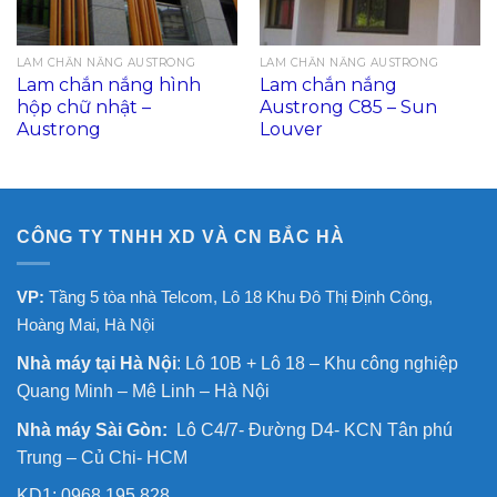
LAM CHẮN NẮNG AUSTRONG
LAM CHẮN NẮNG AUSTRONG
Lam chắn nắng hình
Lam chắn nắng
hộp chữ nhật –
Austrong C85 – Sun
Austrong
Louver
CÔNG TY TNHH XD VÀ CN BẮC HÀ
VP:
Tầng 5 tòa nhà Telcom, Lô 18 Khu Đô Thị Định Công,
Hoàng Mai, Hà Nội
Nhà máy tại Hà Nội
: Lô 10B + Lô 18 – Khu công nghiệp
Quang Minh – Mê Linh – Hà Nội
Nhà máy Sài Gòn:
Lô C4/7- Đường D4- KCN Tân phú
Trung – Củ Chi- HCM
KD1: 0968 195 828