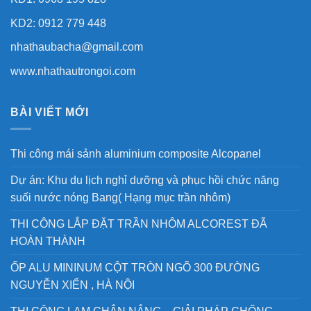
KD2: 0912 779 448
nhathaubacha@gmail.com
www.nhathautrongoi.com
BÀI VIẾT MỚI
Thi công mái sảnh aluminium composite Alcopanel
Dự án: Khu du lịch nghỉ dưỡng và phục hồi chức năng
suối nước nóng Bang( Hạng mục trần nhôm)
THI CÔNG LẮP ĐẶT TRẦN NHÔM ALCOREST ĐÃ
HOÀN THÀNH
ỐP ALU MININUM CỘT TRÒN NGÕ 300 ĐƯỜNG
NGUYỄN XIỂN , HÀ NỘI