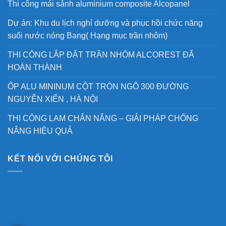
Thi công mái sảnh aluminium composite Alcopanel
Dự án: Khu du lịch nghỉ dưỡng và phục hồi chức năng
suối nước nóng Bang( Hạng mục trần nhôm)
THI CÔNG LẮP ĐẶT TRẦN NHÔM ALCOREST ĐÃ
HOÀN THÀNH
ỐP ALU MININUM CỘT TRÒN NGÕ 300 ĐƯỜNG
NGUYỄN XIỂN , HÀ NỘI
THI CÔNG LAM CHẮN NẮNG – GIẢI PHÁP CHỐNG
NẮNG HIỆU QUẢ
KẾT NỐI VỚI CHÚNG TÔI