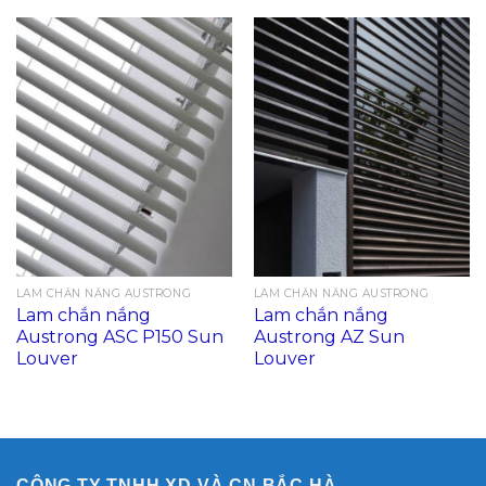
LAM CHẮN NẮNG AUSTRONG
LAM CHẮN NẮNG AUSTRONG
Lam chắn nắng
Lam chắn nắng
Austrong ASC P150 Sun
Austrong AZ Sun
Louver
Louver
CÔNG TY TNHH XD VÀ CN BẮC HÀ