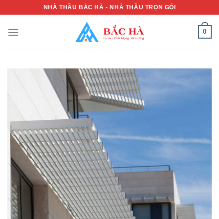
Skip
NHÀ THẦU BẮC HÀ - NHÀ THẦU TRỌN GÓI
to
content
0